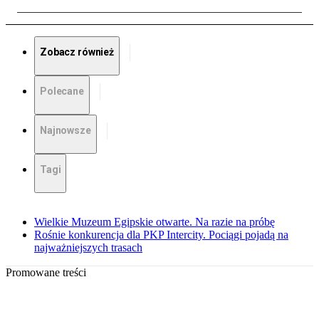
Zobacz również
Polecane
Najnowsze
Tagi
Wielkie Muzeum Egipskie otwarte. Na razie na próbę
Rośnie konkurencja dla PKP Intercity. Pociągi pojadą na
najważniejszych trasach
Promowane treści