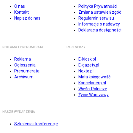
O nas
Polityka Prywatności
Kontakt
Zmiana ustawień zgód
Napisz do nas
Regulamin serwisu
Informacje o nadawcy
Deklaracja dostępności
REKLAMA I PRENUMERATA
PARTNERZY
Reklama
E-kiosk.pl
Ogłoszenia
E-gazety.pl
Prenumerata
Nexto.pl
Archiwum
Mała księgowość
Kancelarierp.pl
Wieści Rolnicze
Życie Warszawy
NASZE WYDARZENIA
Szkolenia i konferencje