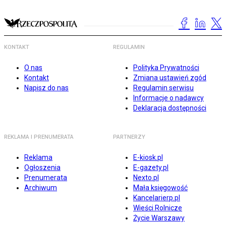
KONTAKT
REGULAMIN
O nas
Polityka Prywatności
Kontakt
Zmiana ustawień zgód
Napisz do nas
Regulamin serwisu
Informacje o nadawcy
Deklaracja dostępności
REKLAMA I PRENUMERATA
PARTNERZY
Reklama
E-kiosk.pl
Ogłoszenia
E-gazety.pl
Prenumerata
Nexto.pl
Archiwum
Mała księgowość
Kancelarierp.pl
Wieści Rolnicze
Życie Warszawy