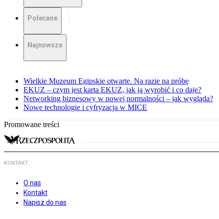
Polecane
Najnowsze
Wielkie Muzeum Egipskie otwarte. Na razie na próbę
EKUZ – czym jest karta EKUZ, jak ją wyrobić i co daje?
Networking biznesowy w nowej normalności – jak wygląda?
Nowe technologie i cyfryzacja w MICE
Promowane treści
KONTAKT
O nas
Kontakt
Napisz do nas