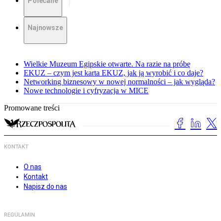
Polecane
Najnowsze
Wielkie Muzeum Egipskie otwarte. Na razie na próbę
EKUZ – czym jest karta EKUZ, jak ją wyrobić i co daje?
Networking biznesowy w nowej normalności – jak wygląda?
Nowe technologie i cyfryzacja w MICE
Promowane treści
KONTAKT
O nas
Kontakt
Napisz do nas
REGULAMIN