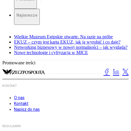
Najnowsze
Wielkie Muzeum Egipskie otwarte. Na razie na próbę
EKUZ – czym jest karta EKUZ, jak ją wyrobić i co daje?
Networking biznesowy w nowej normalności – jak wygląda?
Nowe technologie i cyfryzacja w MICE
Promowane treści
KONTAKT
O nas
Kontakt
Napisz do nas
REGULAMIN