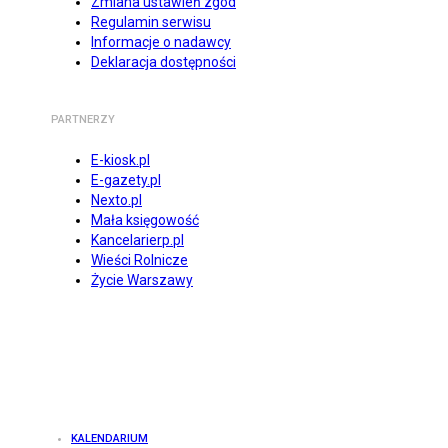
Zmiana ustawień zgód
Regulamin serwisu
Informacje o nadawcy
Deklaracja dostępności
PARTNERZY
E-kiosk.pl
E-gazety.pl
Nexto.pl
Mała księgowość
Kancelarierp.pl
Wieści Rolnicze
Życie Warszawy
KALENDARIUM