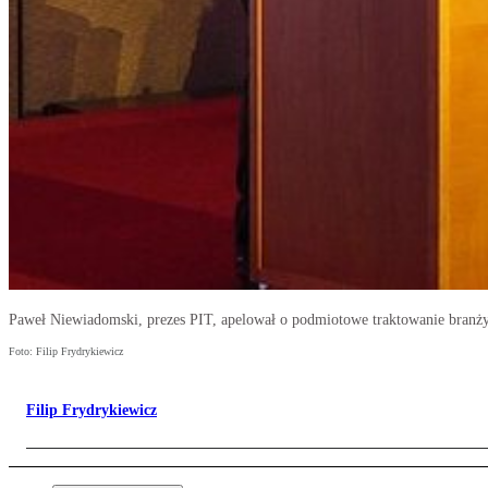
Paweł Niewiadomski, prezes PIT, apelował o podmiotowe traktowanie branży
Foto: Filip Frydrykiewicz
Filip Frydrykiewicz