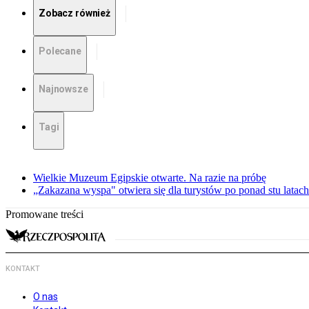
Zobacz również
Polecane
Najnowsze
Tagi
Wielkie Muzeum Egipskie otwarte. Na razie na próbę
„Zakazana wyspa" otwiera się dla turystów po ponad stu latach
Promowane treści
KONTAKT
O nas