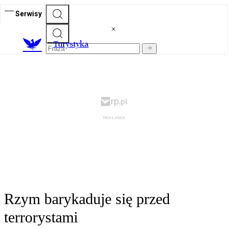
Serwisy
T
urystyka
Rzym barykaduje się przed
terrorystami