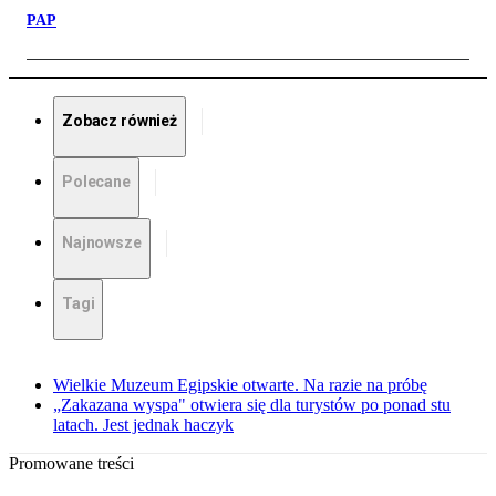
PAP
Zobacz również
Polecane
Najnowsze
Tagi
Wielkie Muzeum Egipskie otwarte. Na razie na próbę
„Zakazana wyspa" otwiera się dla turystów po ponad stu
latach. Jest jednak haczyk
Promowane treści