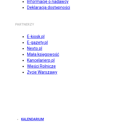
Informacje o nadawcy
Deklaracja dostępności
PARTNERZY
E-kiosk.pl
E-gazety.pl
Nexto.pl
Mała księgowość
Kancelarierp.pl
Wieści Rolnicze
Życie Warszawy
KALENDARIUM