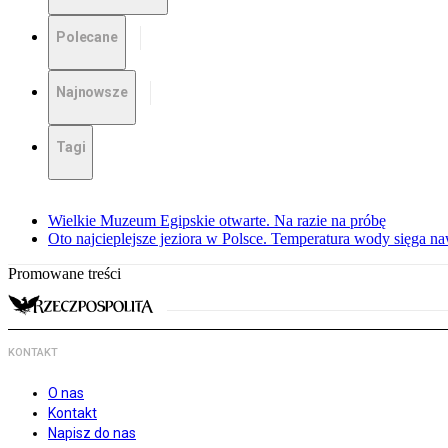
Polecane
Najnowsze
Tagi
Wielkie Muzeum Egipskie otwarte. Na razie na próbę
Oto najcieplejsze jeziora w Polsce. Temperatura wody sięga na
Promowane treści
KONTAKT
O nas
Kontakt
Napisz do nas