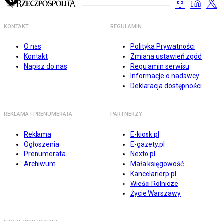
KONTAKT
REGULAMIN
O nas
Polityka Prywatności
Kontakt
Zmiana ustawień zgód
Napisz do nas
Regulamin serwisu
Informacje o nadawcy
Deklaracja dostępności
REKLAMA I PRENUMERATA
PARTNERZY
Reklama
E-kiosk.pl
Ogłoszenia
E-gazety.pl
Prenumerata
Nexto.pl
Archiwum
Mała księgowość
Kancelarierp.pl
Wieści Rolnicze
Życie Warszawy