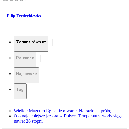
Foto: Fot. sunfun.pl
Filip Frydrykiewicz
Zobacz również
Polecane
Najnowsze
Tagi
Wielkie Muzeum Egipskie otwarte. Na razie na próbę
Oto najcieplejsze jeziora w Polsce. Temperatura wody sięga
nawet 26 stopni