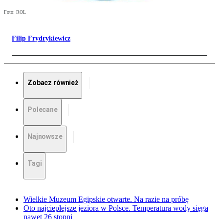
Foto: ROL
Filip Frydrykiewicz
Zobacz również
Polecane
Najnowsze
Tagi
Wielkie Muzeum Egipskie otwarte. Na razie na próbę
Oto najcieplejsze jeziora w Polsce. Temperatura wody sięga
nawet 26 stopni