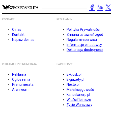
KONTAKT
REGULAMIN
O nas
Polityka Prywatności
Kontakt
Zmiana ustawień zgód
Napisz do nas
Regulamin serwisu
Informacje o nadawcy
Deklaracja dostępności
REKLAMA I PRENUMERATA
PARTNERZY
Reklama
E-kiosk.pl
Ogłoszenia
E-gazety.pl
Prenumerata
Nexto.pl
Archiwum
Mała księgowość
Kancelarierp.pl
Wieści Rolnicze
Życie Warszawy