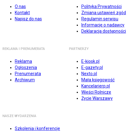
O nas
Polityka Prywatności
Kontakt
Zmiana ustawień zgód
Napisz do nas
Regulamin serwisu
Informacje o nadawcy
Deklaracja dostępności
REKLAMA I PRENUMERATA
PARTNERZY
Reklama
E-kiosk.pl
Ogłoszenia
E-gazety.pl
Prenumerata
Nexto.pl
Archiwum
Mała księgowość
Kancelarierp.pl
Wieści Rolnicze
Życie Warszawy
NASZE WYDARZENIA
Szkolenia i konferencje