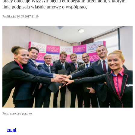
pracy obiecuje Wizz Air pięciu europejskim uczelniom, z którymi
linia podpisała właśnie umowę o współpracę
Publikacja:
10.05.2017 11:19
Foto: materiały prasowe
rp.pl