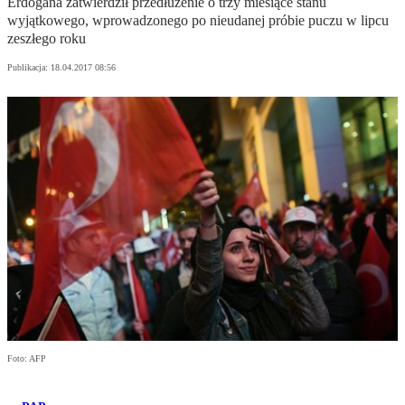
Erdogana zatwierdził przedłużenie o trzy miesiące stanu
wyjątkowego, wprowadzonego po nieudanej próbie puczu w lipcu
zeszłego roku
Publikacja:
18.04.2017 08:56
Foto: AFP