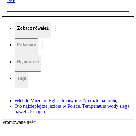
PAP
Zobacz również
Polecane
Najnowsze
Tagi
Wielkie Muzeum Egipskie otwarte. Na razie na próbę
Oto najcieplejsze jeziora w Polsce. Temperatura wody sięga
nawet 26 stopni
Promowane treści