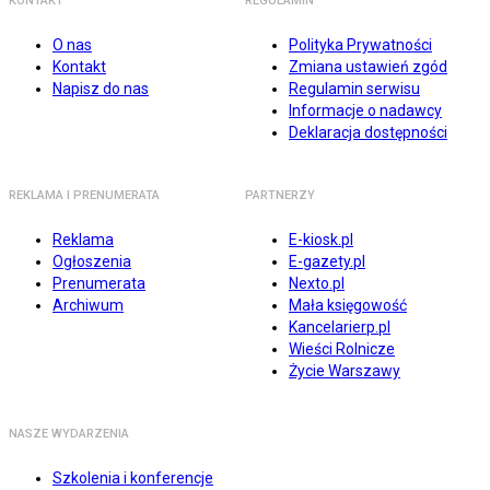
KONTAKT
REGULAMIN
O nas
Polityka Prywatności
Kontakt
Zmiana ustawień zgód
Napisz do nas
Regulamin serwisu
Informacje o nadawcy
Deklaracja dostępności
REKLAMA I PRENUMERATA
PARTNERZY
Reklama
E-kiosk.pl
Ogłoszenia
E-gazety.pl
Prenumerata
Nexto.pl
Archiwum
Mała księgowość
Kancelarierp.pl
Wieści Rolnicze
Życie Warszawy
NASZE WYDARZENIA
Szkolenia i konferencje