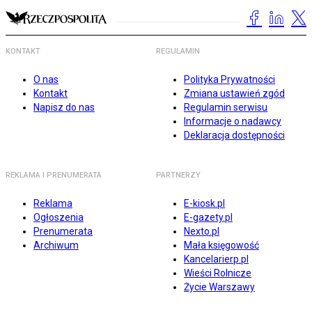
KONTAKT
REGULAMIN
O nas
Polityka Prywatności
Kontakt
Zmiana ustawień zgód
Napisz do nas
Regulamin serwisu
Informacje o nadawcy
Deklaracja dostępności
REKLAMA I PRENUMERATA
PARTNERZY
Reklama
E-kiosk.pl
Ogłoszenia
E-gazety.pl
Prenumerata
Nexto.pl
Archiwum
Mała księgowość
Kancelarierp.pl
Wieści Rolnicze
Życie Warszawy