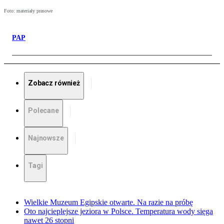
Foto: materiały prasowe
PAP
Zobacz również
Polecane
Najnowsze
Tagi
Wielkie Muzeum Egipskie otwarte. Na razie na próbę
Oto najcieplejsze jeziora w Polsce. Temperatura wody sięga
nawet 26 stopni