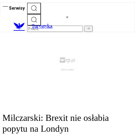
Serwisy
T
urystyka
Milczarski: Brexit nie osłabia
popytu na Londyn