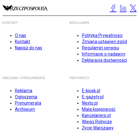
KONTAKT
REGULAMIN
O nas
Polityka Prywatności
Kontakt
Zmiana ustawień zgód
Napisz do nas
Regulamin serwisu
Informacje o nadawcy
Deklaracja dostępności
REKLAMA I PRENUMERATA
PARTNERZY
Reklama
E-kiosk.pl
Ogłoszenia
E-gazety.pl
Prenumerata
Nexto.pl
Archiwum
Mała księgowość
Kancelarierp.pl
Wieści Rolnicze
Życie Warszawy