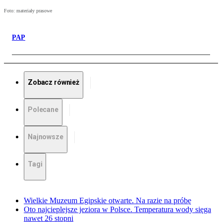
Foto: materiały prasowe
PAP
Zobacz również
Polecane
Najnowsze
Tagi
Wielkie Muzeum Egipskie otwarte. Na razie na próbę
Oto najcieplejsze jeziora w Polsce. Temperatura wody sięga
nawet 26 stopni