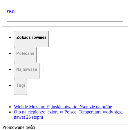
rp.pl
Zobacz również
Polecane
Najnowsze
Tagi
Wielkie Muzeum Egipskie otwarte. Na razie na próbę
Oto najcieplejsze jeziora w Polsce. Temperatura wody sięga
nawet 26 stopni
Promowane treści