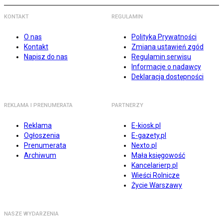
KONTAKT
REGULAMIN
O nas
Polityka Prywatności
Kontakt
Zmiana ustawień zgód
Napisz do nas
Regulamin serwisu
Informacje o nadawcy
Deklaracja dostępności
REKLAMA I PRENUMERATA
PARTNERZY
Reklama
E-kiosk.pl
Ogłoszenia
E-gazety.pl
Prenumerata
Nexto.pl
Archiwum
Mała księgowość
Kancelarierp.pl
Wieści Rolnicze
Życie Warszawy
NASZE WYDARZENIA