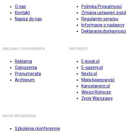
O nas
Polityka Prywatności
Kontakt
Zmiana ustawień zgód
Napisz do nas
Regulamin serwisu
Informacje o nadawcy
Deklaracja dostępności
REKLAMA I PRENUMERATA
PARTNERZY
Reklama
E-kiosk.pl
Ogłoszenia
E-gazety.pl
Prenumerata
Nexto.pl
Archiwum
Mała księgowość
Kancelarierp.pl
Wieści Rolnicze
Życie Warszawy
NASZE WYDARZENIA
Szkolenia i konferencje