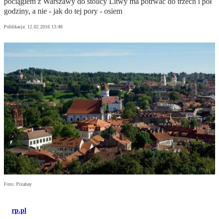
pociągiem z Warszawy do stolicy Litwy ma potrwać do trzech i pół
godziny, a nie - jak do tej pory - osiem
Publikacja:
12.02.2016 13:48
Foto: Pixabay
rp.pl