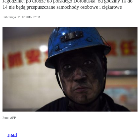
Jagodzinie, po drodze do polskiego Dorohuska, od godziny 10 do
14 nie będą przepuszczane samochody osobowe i ciężarowe
Publikacja:
11.12.2015 07:33
Foto: AFP
rp.pl