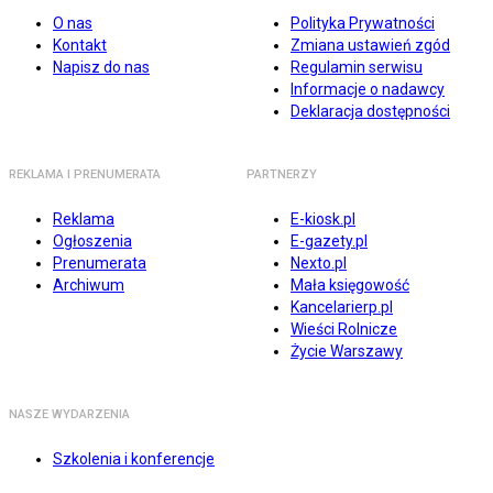
O nas
Polityka Prywatności
Kontakt
Zmiana ustawień zgód
Napisz do nas
Regulamin serwisu
Informacje o nadawcy
Deklaracja dostępności
REKLAMA I PRENUMERATA
PARTNERZY
Reklama
E-kiosk.pl
Ogłoszenia
E-gazety.pl
Prenumerata
Nexto.pl
Archiwum
Mała księgowość
Kancelarierp.pl
Wieści Rolnicze
Życie Warszawy
NASZE WYDARZENIA
Szkolenia i konferencje