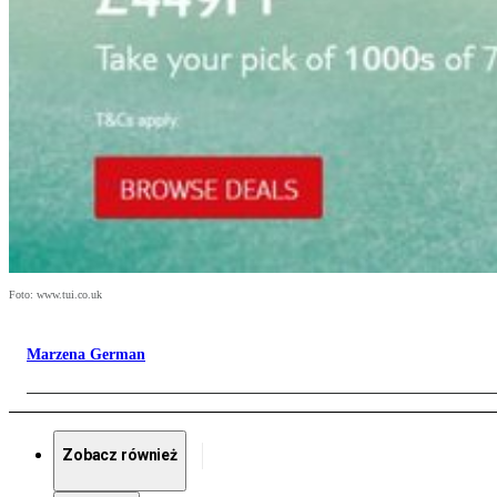
Foto: www.tui.co.uk
Marzena German
Zobacz również