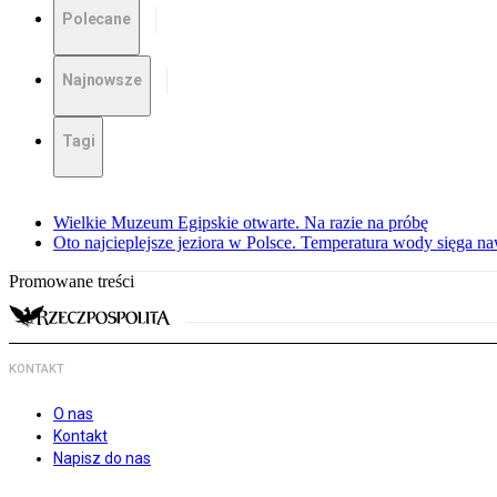
Polecane
Najnowsze
Tagi
Wielkie Muzeum Egipskie otwarte. Na razie na próbę
Oto najcieplejsze jeziora w Polsce. Temperatura wody sięga na
Promowane treści
KONTAKT
O nas
Kontakt
Napisz do nas