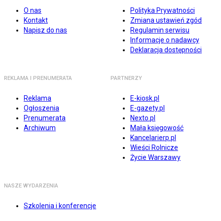
O nas
Polityka Prywatności
Kontakt
Zmiana ustawień zgód
Napisz do nas
Regulamin serwisu
Informacje o nadawcy
Deklaracja dostępności
REKLAMA I PRENUMERATA
PARTNERZY
Reklama
E-kiosk.pl
Ogłoszenia
E-gazety.pl
Prenumerata
Nexto.pl
Archiwum
Mała księgowość
Kancelarierp.pl
Wieści Rolnicze
Życie Warszawy
NASZE WYDARZENIA
Szkolenia i konferencje