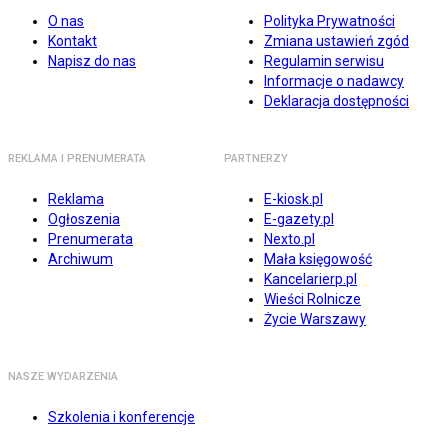
O nas
Polityka Prywatności
Kontakt
Zmiana ustawień zgód
Napisz do nas
Regulamin serwisu
Informacje o nadawcy
Deklaracja dostępności
REKLAMA I PRENUMERATA
PARTNERZY
Reklama
E-kiosk.pl
Ogłoszenia
E-gazety.pl
Prenumerata
Nexto.pl
Archiwum
Mała księgowość
Kancelarierp.pl
Wieści Rolnicze
Życie Warszawy
NASZE WYDARZENIA
Szkolenia i konferencje