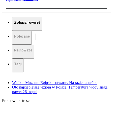
Zobacz również
Polecane
Najnowsze
Tagi
Wielkie Muzeum Egipskie otwarte. Na razie na próbę
Oto najcieplejsze jeziora w Polsce. Temperatura wody sięga
nawet 26 stopni
Promowane treści