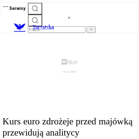
Serwisy
T
urystyka
Kurs euro zdrożeje przed majówką
przewidują analitycy