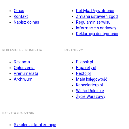
O nas
Polityka Prywatności
Kontakt
Zmiana ustawień zgód
Napisz do nas
Regulamin serwisu
Informacje o nadawcy
Deklaracja dostępności
REKLAMA I PRENUMERATA
PARTNERZY
Reklama
E-kiosk.pl
Ogłoszenia
E-gazety.pl
Prenumerata
Nexto.pl
Archiwum
Mała księgowość
Kancelarierp.pl
Wieści Rolnicze
Życie Warszawy
NASZE WYDARZENIA
Szkolenia i konferencje