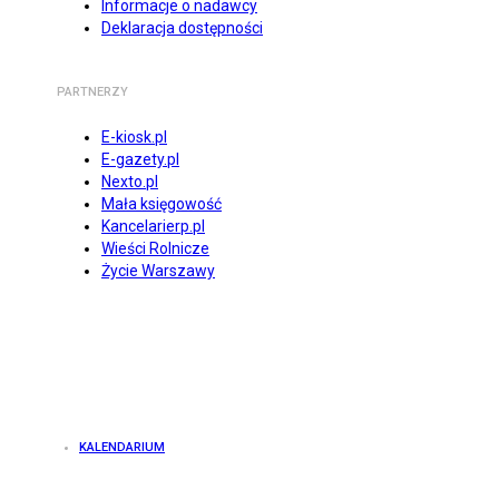
Informacje o nadawcy
Deklaracja dostępności
PARTNERZY
E-kiosk.pl
E-gazety.pl
Nexto.pl
Mała księgowość
Kancelarierp.pl
Wieści Rolnicze
Życie Warszawy
KALENDARIUM