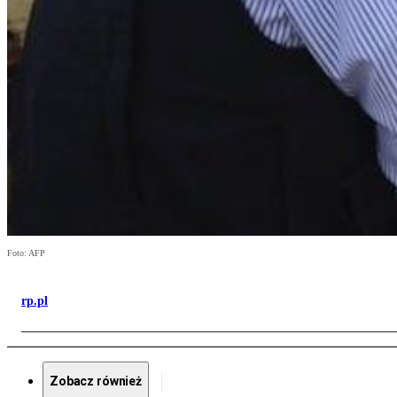
Foto: AFP
rp.pl
Zobacz również