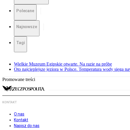
Polecane
Najnowsze
Tagi
Wielkie Muzeum Egipskie otwarte. Na razie na próbę
Oto najcieplejsze jeziora w Polsce. Temperatura wody sięga na
Promowane treści
KONTAKT
O nas
Kontakt
Napisz do nas