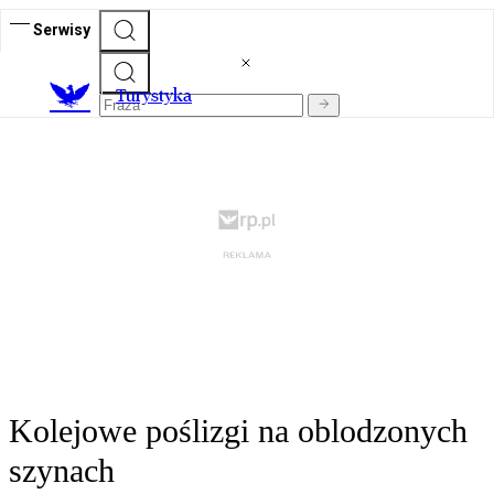
Serwisy
T
urystyka
Kolejowe poślizgi na oblodzonych
szynach