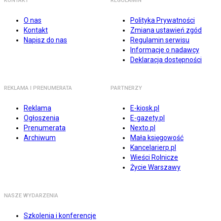
KONTAKT
REGULAMIN
O nas
Polityka Prywatności
Kontakt
Zmiana ustawień zgód
Napisz do nas
Regulamin serwisu
Informacje o nadawcy
Deklaracja dostępności
REKLAMA I PRENUMERATA
PARTNERZY
Reklama
E-kiosk.pl
Ogłoszenia
E-gazety.pl
Prenumerata
Nexto.pl
Archiwum
Mała księgowość
Kancelarierp.pl
Wieści Rolnicze
Życie Warszawy
NASZE WYDARZENIA
Szkolenia i konferencje