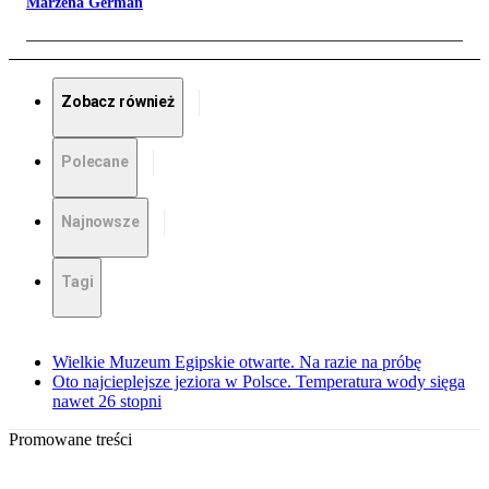
Marzena German
Zobacz również
Polecane
Najnowsze
Tagi
Wielkie Muzeum Egipskie otwarte. Na razie na próbę
Oto najcieplejsze jeziora w Polsce. Temperatura wody sięga
nawet 26 stopni
Promowane treści