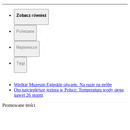
Zobacz również
Polecane
Najnowsze
Tagi
Wielkie Muzeum Egipskie otwarte. Na razie na próbę
Oto najcieplejsze jeziora w Polsce. Temperatura wody sięga
nawet 26 stopni
Promowane treści