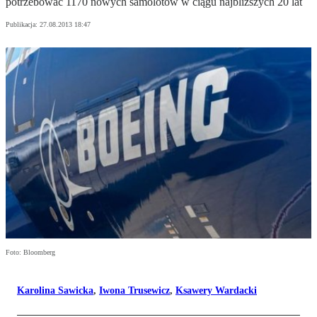
potrzebować 1170 nowych samolotów w ciągu najbliższych 20 lat
Publikacja:
27.08.2013 18:47
Foto: Bloomberg
Karolina Sawicka
,
Iwona Trusewicz
,
Ksawery Wardacki