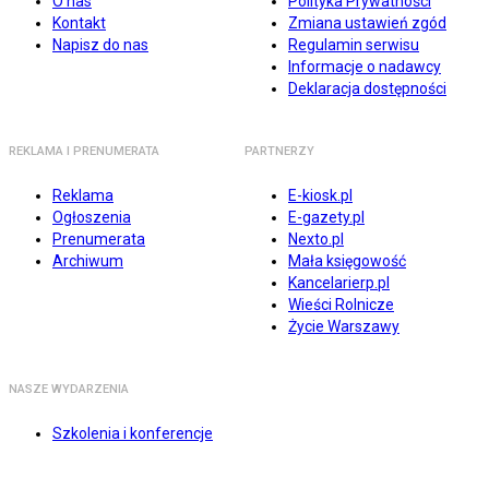
O nas
Polityka Prywatności
Kontakt
Zmiana ustawień zgód
Napisz do nas
Regulamin serwisu
Informacje o nadawcy
Deklaracja dostępności
REKLAMA I PRENUMERATA
PARTNERZY
Reklama
E-kiosk.pl
Ogłoszenia
E-gazety.pl
Prenumerata
Nexto.pl
Archiwum
Mała księgowość
Kancelarierp.pl
Wieści Rolnicze
Życie Warszawy
NASZE WYDARZENIA
Szkolenia i konferencje