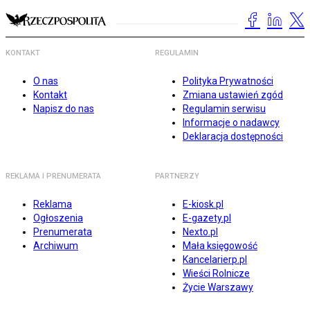
KONTAKT
REGULAMIN
O nas
Polityka Prywatności
Kontakt
Zmiana ustawień zgód
Napisz do nas
Regulamin serwisu
Informacje o nadawcy
Deklaracja dostępności
REKLAMA I PRENUMERATA
PARTNERZY
Reklama
E-kiosk.pl
Ogłoszenia
E-gazety.pl
Prenumerata
Nexto.pl
Archiwum
Mała księgowość
Kancelarierp.pl
Wieści Rolnicze
Życie Warszawy