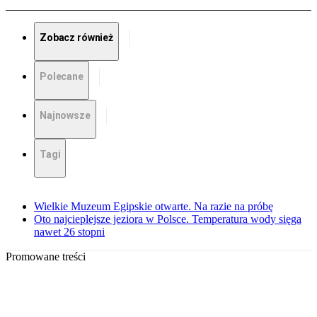
Zobacz również
Polecane
Najnowsze
Tagi
Wielkie Muzeum Egipskie otwarte. Na razie na próbę
Oto najcieplejsze jeziora w Polsce. Temperatura wody sięga
nawet 26 stopni
Promowane treści