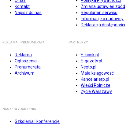
O nas
Polityka Prywatności
Kontakt
Zmiana ustawień zgód
Napisz do nas
Regulamin serwisu
Informacje o nadawcy
Deklaracja dostępności
REKLAMA I PRENUMERATA
PARTNERZY
Reklama
E-kiosk.pl
Ogłoszenia
E-gazety.pl
Prenumerata
Nexto.pl
Archiwum
Mała księgowość
Kancelarierp.pl
Wieści Rolnicze
Życie Warszawy
NASZE WYDARZENIA
Szkolenia i konferencje