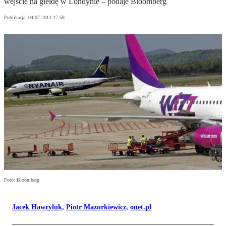
wejście na giełdę w Londynie – podaje Bloomberg
Publikacja:
04.07.2013 17:58
Foto: Bloomberg
Jacek Hawryluk
,
Piotr Mazurkiewicz
,
onet.pl