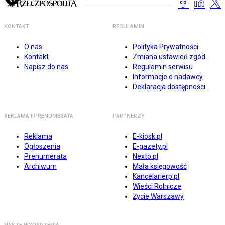
KONTAKT
REGULAMIN
O nas
Polityka Prywatności
Kontakt
Zmiana ustawień zgód
Napisz do nas
Regulamin serwisu
Informacje o nadawcy
Deklaracja dostępności
REKLAMA I PRENUMERATA
PARTNERZY
Reklama
E-kiosk.pl
Ogłoszenia
E-gazety.pl
Prenumerata
Nexto.pl
Archiwum
Mała księgowość
Kancelarierp.pl
Wieści Rolnicze
Życie Warszawy