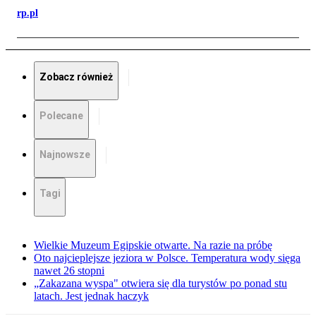
rp.pl
Zobacz również
Polecane
Najnowsze
Tagi
Wielkie Muzeum Egipskie otwarte. Na razie na próbę
Oto najcieplejsze jeziora w Polsce. Temperatura wody sięga
nawet 26 stopni
„Zakazana wyspa" otwiera się dla turystów po ponad stu
latach. Jest jednak haczyk