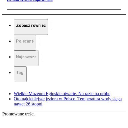
Zobacz również
Polecane
Najnowsze
Tagi
Wielkie Muzeum Egipskie otwarte. Na razie na próbę
Oto najcieplejsze jeziora w Polsce. Temperatura wody sięga
nawet 26 stopni
Promowane treści