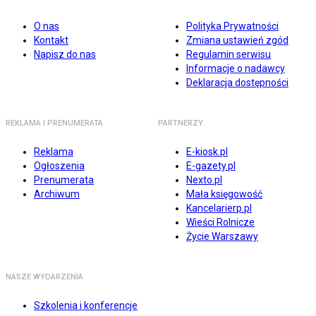
O nas
Polityka Prywatności
Kontakt
Zmiana ustawień zgód
Napisz do nas
Regulamin serwisu
Informacje o nadawcy
Deklaracja dostępności
REKLAMA I PRENUMERATA
PARTNERZY
Reklama
E-kiosk.pl
Ogłoszenia
E-gazety.pl
Prenumerata
Nexto.pl
Archiwum
Mała księgowość
Kancelarierp.pl
Wieści Rolnicze
Życie Warszawy
NASZE WYDARZENIA
Szkolenia i konferencje