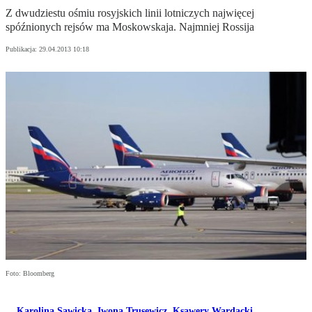
Z dwudziestu ośmiu rosyjskich linii lotniczych najwięcej
spóźnionych rejsów ma Moskowskaja. Najmniej Rossija
Publikacja:
29.04.2013 10:18
Foto: Bloomberg
Karolina Sawicka
,
Iwona Trusewicz
,
Ksawery Wardacki