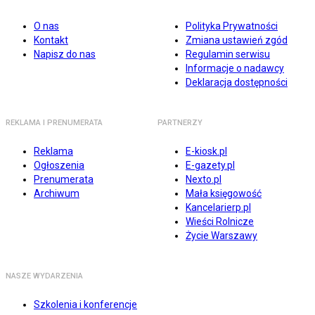
O nas
Polityka Prywatności
Kontakt
Zmiana ustawień zgód
Napisz do nas
Regulamin serwisu
Informacje o nadawcy
Deklaracja dostępności
REKLAMA I PRENUMERATA
PARTNERZY
Reklama
E-kiosk.pl
Ogłoszenia
E-gazety.pl
Prenumerata
Nexto.pl
Archiwum
Mała księgowość
Kancelarierp.pl
Wieści Rolnicze
Życie Warszawy
NASZE WYDARZENIA
Szkolenia i konferencje