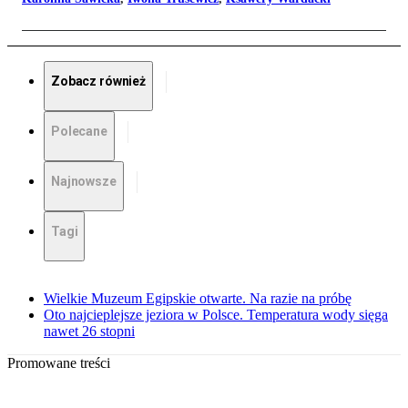
Zobacz również
Polecane
Najnowsze
Tagi
Wielkie Muzeum Egipskie otwarte. Na razie na próbę
Oto najcieplejsze jeziora w Polsce. Temperatura wody sięga
nawet 26 stopni
Promowane treści