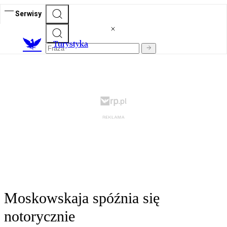
Serwisy
T
urystyka
Moskowskaja spóźnia się
notorycznie