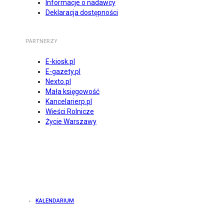
Informacje o nadawcy
Deklaracja dostępności
PARTNERZY
E-kiosk.pl
E-gazety.pl
Nexto.pl
Mała księgowość
Kancelarierp.pl
Wieści Rolnicze
Życie Warszawy
KALENDARIUM