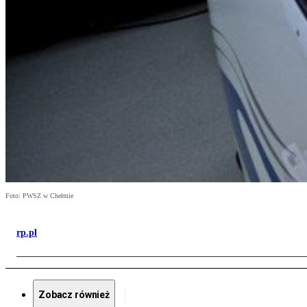
Foto: PWSZ w Chełmie
rp.pl
Zobacz również