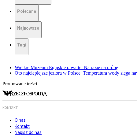
Polecane
Najnowsze
Tagi
Wielkie Muzeum Egipskie otwarte. Na razie na próbę
Oto najcieplejsze jeziora w Polsce. Temperatura wody sięga na
Promowane treści
KONTAKT
O nas
Kontakt
Napisz do nas