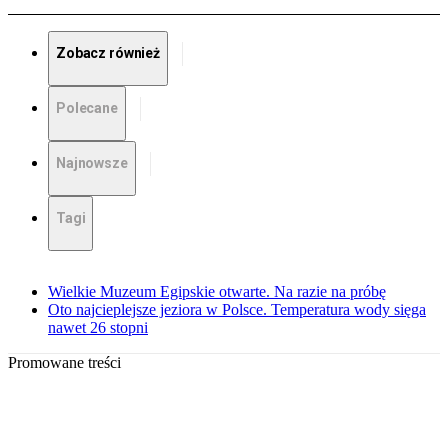
Zobacz również
Polecane
Najnowsze
Tagi
Wielkie Muzeum Egipskie otwarte. Na razie na próbę
Oto najcieplejsze jeziora w Polsce. Temperatura wody sięga
nawet 26 stopni
Promowane treści