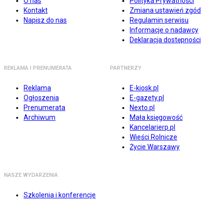
O nas
Polityka Prywatności
Kontakt
Zmiana ustawień zgód
Napisz do nas
Regulamin serwisu
Informacje o nadawcy
Deklaracja dostępności
REKLAMA I PRENUMERATA
PARTNERZY
Reklama
E-kiosk.pl
Ogłoszenia
E-gazety.pl
Prenumerata
Nexto.pl
Archiwum
Mała księgowość
Kancelarierp.pl
Wieści Rolnicze
Życie Warszawy
NASZE WYDARZENIA
Szkolenia i konferencje