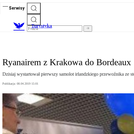
Serwisy
T
urystyka
Ryanairem z Krakowa do Bordeaux
Dzisiaj wystartował pierwszy samolot irlandzkiego przewoźnika ze s
Publikacja:
08.04.2019 15:01