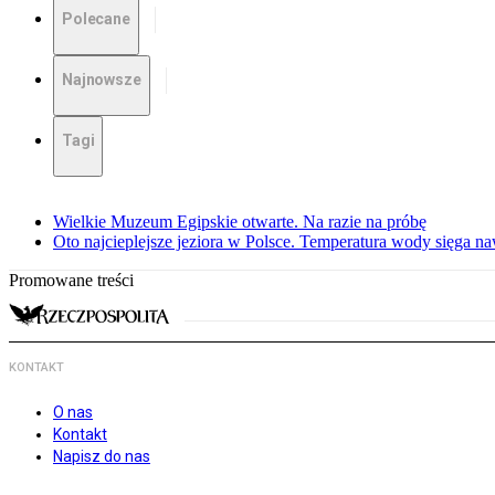
Polecane
Najnowsze
Tagi
Wielkie Muzeum Egipskie otwarte. Na razie na próbę
Oto najcieplejsze jeziora w Polsce. Temperatura wody sięga na
Promowane treści
KONTAKT
O nas
Kontakt
Napisz do nas