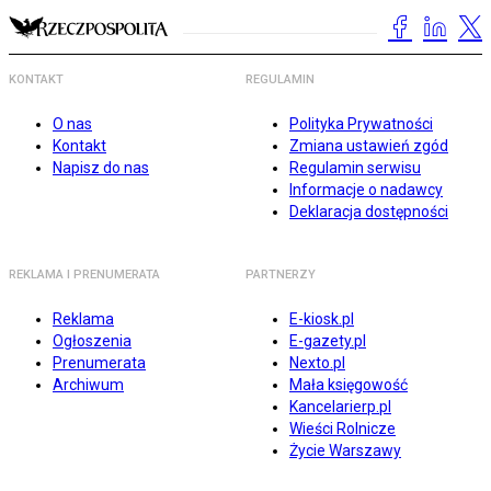
KONTAKT
REGULAMIN
O nas
Polityka Prywatności
Kontakt
Zmiana ustawień zgód
Napisz do nas
Regulamin serwisu
Informacje o nadawcy
Deklaracja dostępności
REKLAMA I PRENUMERATA
PARTNERZY
Reklama
E-kiosk.pl
Ogłoszenia
E-gazety.pl
Prenumerata
Nexto.pl
Archiwum
Mała księgowość
Kancelarierp.pl
Wieści Rolnicze
Życie Warszawy