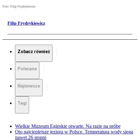
Foto: Filip Frydrykiewicz
Filip Frydrykiewicz
Zobacz również
Polecane
Najnowsze
Tagi
Wielkie Muzeum Egipskie otwarte. Na razie na próbę
Oto najcieplejsze jeziora w Polsce. Temperatura wody sięga
nawet 26 stopni