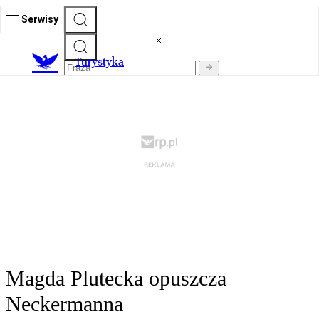
Serwisy
T
urystyka
Magda Plutecka opuszcza
Neckermanna