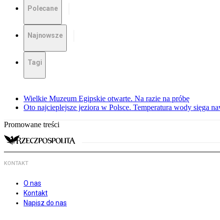
Polecane
Najnowsze
Tagi
Wielkie Muzeum Egipskie otwarte. Na razie na próbę
Oto najcieplejsze jeziora w Polsce. Temperatura wody sięga na
Promowane treści
KONTAKT
O nas
Kontakt
Napisz do nas