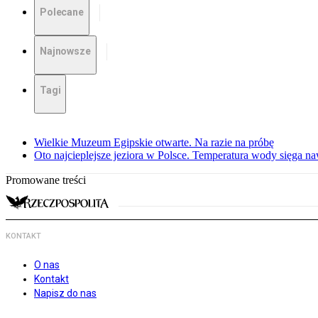
Polecane
Najnowsze
Tagi
Wielkie Muzeum Egipskie otwarte. Na razie na próbę
Oto najcieplejsze jeziora w Polsce. Temperatura wody sięga na
Promowane treści
KONTAKT
O nas
Kontakt
Napisz do nas