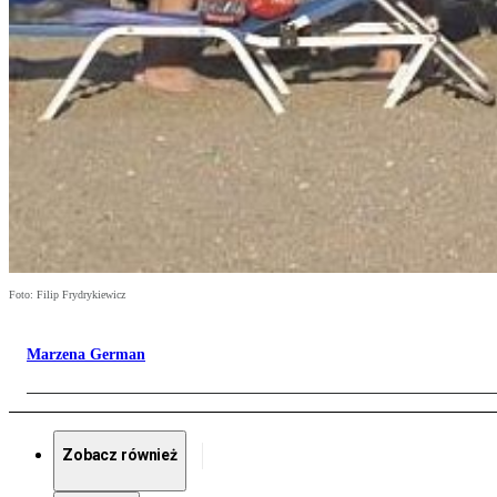
Foto: Filip Frydrykiewicz
Marzena German
Zobacz również