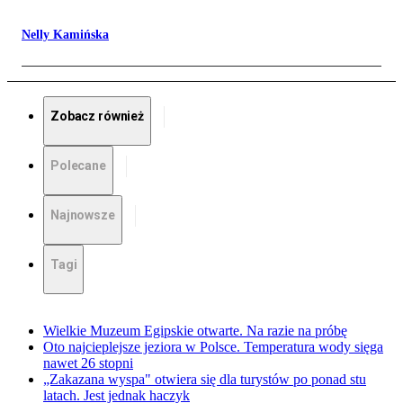
Nelly Kamińska
Zobacz również
Polecane
Najnowsze
Tagi
Wielkie Muzeum Egipskie otwarte. Na razie na próbę
Oto najcieplejsze jeziora w Polsce. Temperatura wody sięga
nawet 26 stopni
„Zakazana wyspa" otwiera się dla turystów po ponad stu
latach. Jest jednak haczyk