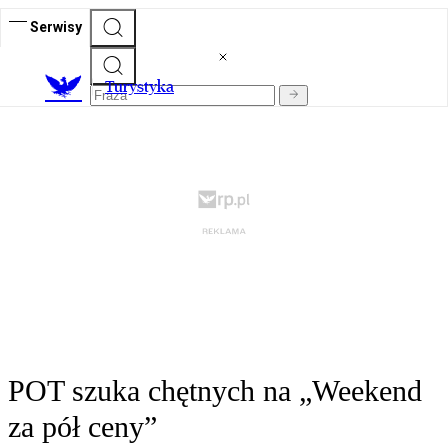
Serwisy
T
urystyka
POT szuka chętnych na „Weekend
za pół ceny”