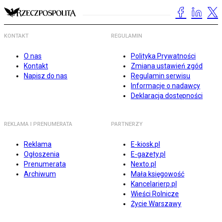
KONTAKT
REGULAMIN
O nas
Polityka Prywatności
Kontakt
Zmiana ustawień zgód
Napisz do nas
Regulamin serwisu
Informacje o nadawcy
Deklaracja dostępności
REKLAMA I PRENUMERATA
PARTNERZY
Reklama
E-kiosk.pl
Ogłoszenia
E-gazety.pl
Prenumerata
Nexto.pl
Archiwum
Mała księgowość
Kancelarierp.pl
Wieści Rolnicze
Życie Warszawy