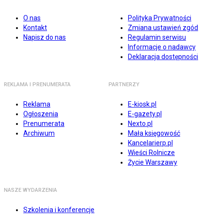
O nas
Polityka Prywatności
Kontakt
Zmiana ustawień zgód
Napisz do nas
Regulamin serwisu
Informacje o nadawcy
Deklaracja dostępności
REKLAMA I PRENUMERATA
PARTNERZY
Reklama
E-kiosk.pl
Ogłoszenia
E-gazety.pl
Prenumerata
Nexto.pl
Archiwum
Mała księgowość
Kancelarierp.pl
Wieści Rolnicze
Życie Warszawy
NASZE WYDARZENIA
Szkolenia i konferencje