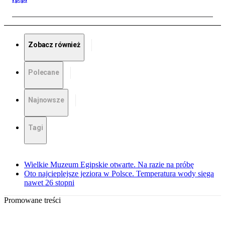
Zobacz również
Polecane
Najnowsze
Tagi
Wielkie Muzeum Egipskie otwarte. Na razie na próbę
Oto najcieplejsze jeziora w Polsce. Temperatura wody sięga
nawet 26 stopni
Promowane treści