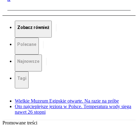
Zobacz również
Polecane
Najnowsze
Tagi
Wielkie Muzeum Egipskie otwarte. Na razie na próbę
Oto najcieplejsze jeziora w Polsce. Temperatura wody sięga
nawet 26 stopni
Promowane treści