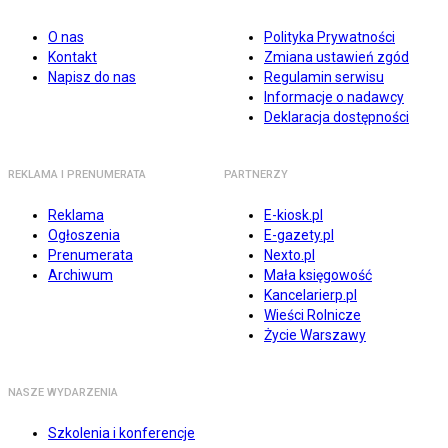
O nas
Polityka Prywatności
Kontakt
Zmiana ustawień zgód
Napisz do nas
Regulamin serwisu
Informacje o nadawcy
Deklaracja dostępności
REKLAMA I PRENUMERATA
PARTNERZY
Reklama
E-kiosk.pl
Ogłoszenia
E-gazety.pl
Prenumerata
Nexto.pl
Archiwum
Mała księgowość
Kancelarierp.pl
Wieści Rolnicze
Życie Warszawy
NASZE WYDARZENIA
Szkolenia i konferencje