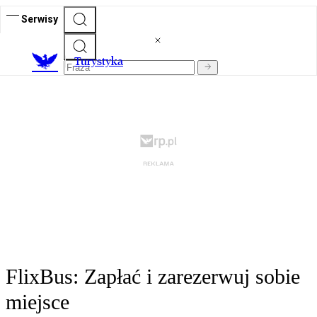
Serwisy
T
urystyka
FlixBus: Zapłać i zarezerwuj sobie
miejsce