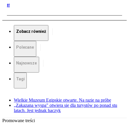
ff
Zobacz również
Polecane
Najnowsze
Tagi
Wielkie Muzeum Egipskie otwarte. Na razie na próbę
„Zakazana wyspa" otwiera się dla turystów po ponad stu
latach. Jest jednak haczyk
Promowane treści