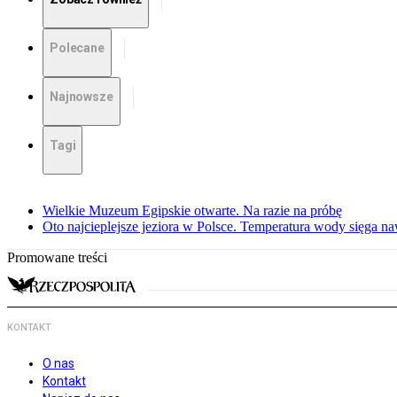
Polecane
Najnowsze
Tagi
Wielkie Muzeum Egipskie otwarte. Na razie na próbę
Oto najcieplejsze jeziora w Polsce. Temperatura wody sięga na
Promowane treści
KONTAKT
O nas
Kontakt