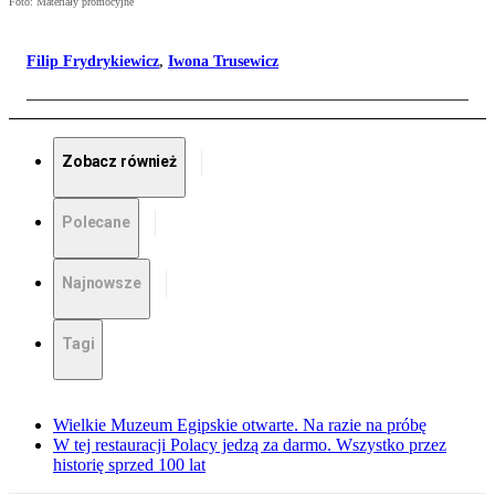
Foto: Materiały promocyjne
Filip Frydrykiewicz
,
Iwona Trusewicz
Zobacz również
Polecane
Najnowsze
Tagi
Wielkie Muzeum Egipskie otwarte. Na razie na próbę
W tej restauracji Polacy jedzą za darmo. Wszystko przez
historię sprzed 100 lat