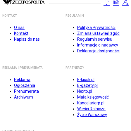
KONTAKT
REGULAMIN
O nas
Polityka Prywatności
Kontakt
Zmiana ustawień zgód
Napisz do nas
Regulamin serwisu
Informacje o nadawcy
Deklaracja dostępności
REKLAMA I PRENUMERATA
PARTNERZY
Reklama
E-kiosk.pl
Ogłoszenia
E-gazety.pl
Prenumerata
Nexto.pl
Archiwum
Mała księgowość
Kancelarierp.pl
Wieści Rolnicze
Życie Warszawy