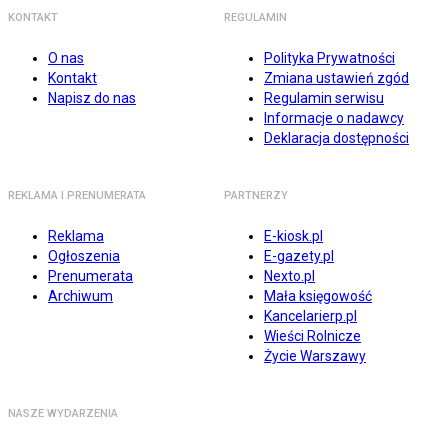
KONTAKT
REGULAMIN
O nas
Polityka Prywatności
Kontakt
Zmiana ustawień zgód
Napisz do nas
Regulamin serwisu
Informacje o nadawcy
Deklaracja dostępności
REKLAMA I PRENUMERATA
PARTNERZY
Reklama
E-kiosk.pl
Ogłoszenia
E-gazety.pl
Prenumerata
Nexto.pl
Archiwum
Mała księgowość
Kancelarierp.pl
Wieści Rolnicze
Życie Warszawy
NASZE WYDARZENIA