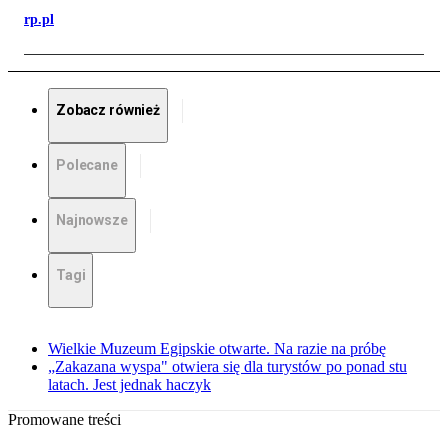
rp.pl
Zobacz również
Polecane
Najnowsze
Tagi
Wielkie Muzeum Egipskie otwarte. Na razie na próbę
„Zakazana wyspa" otwiera się dla turystów po ponad stu
latach. Jest jednak haczyk
Promowane treści