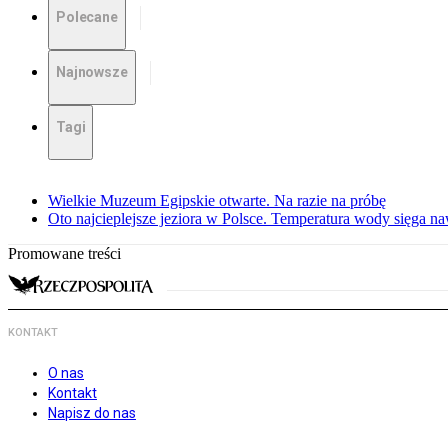
Polecane
Najnowsze
Tagi
Wielkie Muzeum Egipskie otwarte. Na razie na próbę
Oto najcieplejsze jeziora w Polsce. Temperatura wody sięga na
Promowane treści
KONTAKT
O nas
Kontakt
Napisz do nas