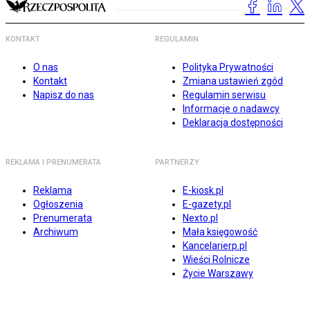
KONTAKT
REGULAMIN
O nas
Polityka Prywatności
Kontakt
Zmiana ustawień zgód
Napisz do nas
Regulamin serwisu
Informacje o nadawcy
Deklaracja dostępności
REKLAMA I PRENUMERATA
PARTNERZY
Reklama
E-kiosk.pl
Ogłoszenia
E-gazety.pl
Prenumerata
Nexto.pl
Archiwum
Mała księgowość
Kancelarierp.pl
Wieści Rolnicze
Życie Warszawy