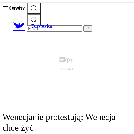
Serwisy
T
urystyka
Wenecjanie protestują: Wenecja
chce żyć