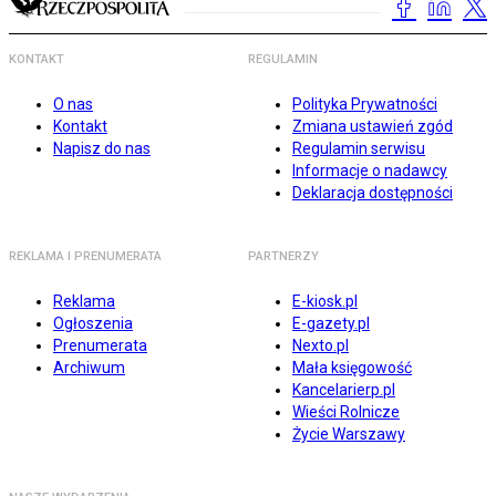
KONTAKT
REGULAMIN
O nas
Polityka Prywatności
Kontakt
Zmiana ustawień zgód
Napisz do nas
Regulamin serwisu
Informacje o nadawcy
Deklaracja dostępności
REKLAMA I PRENUMERATA
PARTNERZY
Reklama
E-kiosk.pl
Ogłoszenia
E-gazety.pl
Prenumerata
Nexto.pl
Archiwum
Mała księgowość
Kancelarierp.pl
Wieści Rolnicze
Życie Warszawy