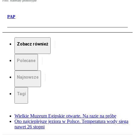
Foto: Materiały promocyjne
PAP
Zobacz również
Polecane
Najnowsze
Tagi
Wielkie Muzeum Egipskie otwarte. Na razie na próbę
Oto najcieplejsze jeziora w Polsce. Temperatura wody sięga
nawet 26 stopni