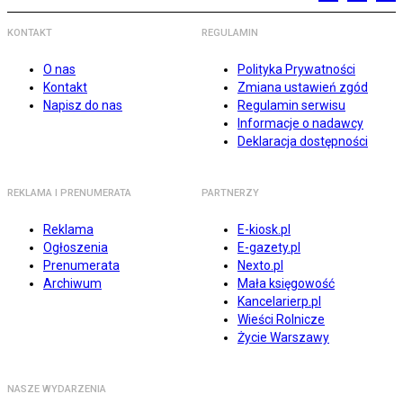
KONTAKT
REGULAMIN
O nas
Polityka Prywatności
Kontakt
Zmiana ustawień zgód
Napisz do nas
Regulamin serwisu
Informacje o nadawcy
Deklaracja dostępności
REKLAMA I PRENUMERATA
PARTNERZY
Reklama
E-kiosk.pl
Ogłoszenia
E-gazety.pl
Prenumerata
Nexto.pl
Archiwum
Mała księgowość
Kancelarierp.pl
Wieści Rolnicze
Życie Warszawy
NASZE WYDARZENIA