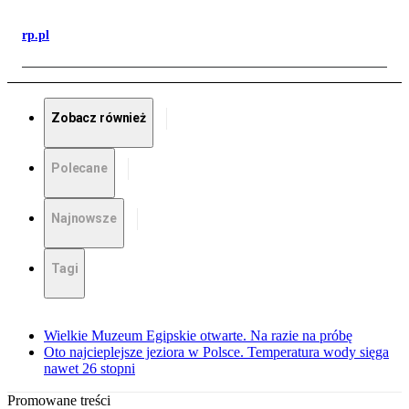
rp.pl
Zobacz również
Polecane
Najnowsze
Tagi
Wielkie Muzeum Egipskie otwarte. Na razie na próbę
Oto najcieplejsze jeziora w Polsce. Temperatura wody sięga
nawet 26 stopni
Promowane treści