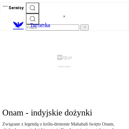
Serwisy
T
urystyka
Onam - indyjskie dożynki
Związane z legendą o królu-demonie Mahabali święto Onam,