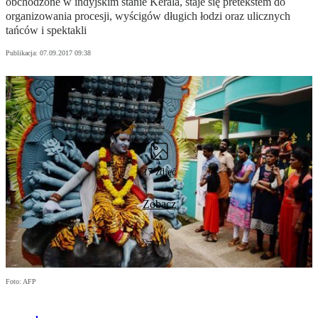
obchodzone w indyjskim stanie Kerala, staje się pretekstem do
organizowania procesji, wyścigów długich łodzi oraz ulicznych
tańców i spektakli
Publikacja:
07.09.2017 09:38
17 zdjęć
Zobacz
Foto: AFP