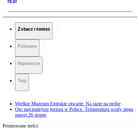
rp.pl
Zobacz również
Polecane
Najnowsze
Tagi
Wielkie Muzeum Egipskie otwarte. Na razie na próbę
Oto najcieplejsze jeziora w Polsce. Temperatura wody sięga
nawet 26 stopni
Promowane treści